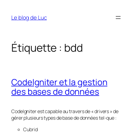
Aller
au
Le blog de Luc
contenu
Étiquette :
bdd
CodeIgniter et la gestion
des bases de données
CodeIgniter est capable au travers de « drivers » de
gérer plusieurs types de base de données tel-que :
Cubrid