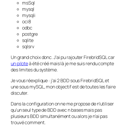
msSql
mysql
mysqli
oci8
odbc
postgre
sqlite
sqlsrv
Un grand choix donc. J’ai pu rajouter FirebridSQL car
un pilote
à été créé mais là je me suis rendu compte
des limites du système.
Je vous réexplique : j’ai 2 BDD sous FirebridSQL et
une sous mySQL, mon objectif est de toutes les faire
discuter.
Dans la configuration on ne me propose de n’utiliser
qu’un seul type de BDD avec n bases mais pas
plusieurs BDD simultanément ou alors je n’ai pas
trouvé comment.