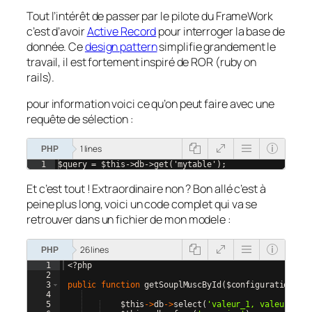
Tout l’intérêt de passer par le pilote du FrameWork
c’est d’avoir
Active Record
pour interroger la base de
donnée. Ce
design pattern
simplifie grandement le
travail, il est fortement inspiré de ROR (ruby on
rails).
pour information voici ce qu’on peut faire avec une
requête de sélection :
1 lines
PHP
1
$query = $this->db->get('mytable');
Et c’est tout ! Extraordinaire non ? Bon allé c’est à
peine plus long, voici un code complet qui va se
retrouver dans un fichier de mon modele :
26 lines
PHP
1
<?php
2
3
public
function
getSouplMuscById
(
$configuration_ex
4
5
$this
->
db
->
select
(
'valeur_1, valeur_2, 