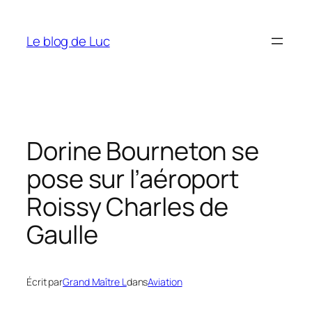
Aller
au
Le blog de Luc
contenu
Dorine Bourneton se
pose sur l’aéroport
Roissy Charles de
Gaulle
Écrit par
Grand Maître L
dans
Aviation