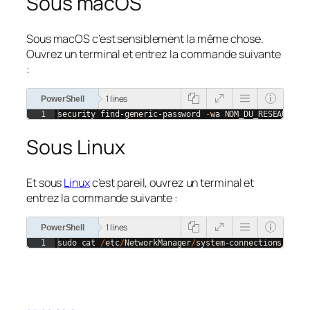
Sous macOS
Sous macOS c’est sensiblement la même chose.
Ouvrez un terminal et entrez la commande suivante
:
1 lines
PowerShell
1
security
find-generic-password
-
wa
NOM_DU_RESEAU_WIF
Sous Linux
Et sous
Linux
c’est pareil, ouvrez un terminal et
entrez la commande suivante :
1 lines
PowerShell
1
sudo
cat
/
etc
/
NetworkManager
/
system-connections
/
NOM_