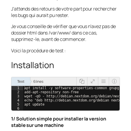
J’attends des retours de votre part pour rechercher
les bugs qui aurait pu rester.
Je vous conseille de vérifier que vous n’avez pas de
dossier html dans /var/www/ dans ce cas,
supprimez-le, avant de commencer.
Voici la procédure de test :
Installation
6 lines
Text
1
apt install -y software-properties-common gnupg wget
2
add-apt-repository non-free
3
wget -qO - http://debian.nextdom.org/debian/nextdom.
4
echo "deb http://debian.nextdom.org/debian nextdom m
5
apt update 
6
1/ Solution simple pour installer la version
stable sur une machine