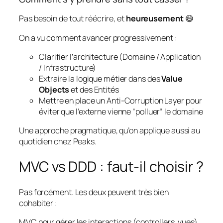
Pas besoin de tout réécrire, et
heureusement
😄
On a vu comment avancer progressivement :
Clarifier l’architecture (Domaine / Application
/ Infrastructure)
Extraire la logique métier dans des
Value
Objects
et des Entités
Mettre en place un Anti-Corruption Layer pour
éviter que l’externe vienne “polluer” le domaine
Une approche pragmatique, qu’on applique aussi au
quotidien chez Peaks.
MVC vs DDD : faut-il choisir ?
Pas forcément. Les deux peuvent très bien
cohabiter :
MVC pour gérer les interactions (controllers, vues)