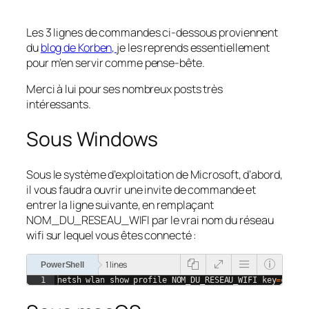
Les 3 lignes de commandes ci-dessous proviennent
du
blog de Korben,
je les reprends essentiellement
pour m’en servir comme pense-bête.
Merci à lui pour ses nombreux posts très
intéressants.
Sous Windows
Sous le système d’exploitation de Microsoft, d’abord,
il vous faudra ouvrir une invite de commande et
entrer la ligne suivante, en remplaçant
NOM_DU_RESEAU_WIFI par le vrai nom du réseau
wifi sur lequel vous êtes connecté :
1 lines
PowerShell
1
netsh
wlan
show
profile
NOM_DU_RESEAU_WIFI
key
=
clear